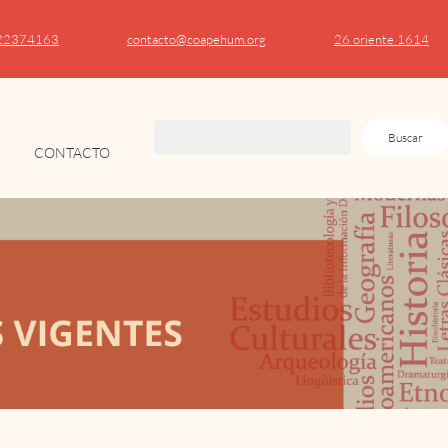
22374163
contacto@coapehum.org
26 oriente 1614
Buscar
CONTACTO